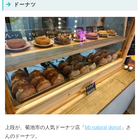
ドーナツ
上段が、菊池市の人気ドーナツ店「
bb natural donut
」さ
んのドーナツ。