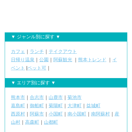
▼ ジャンル別に探す ▼
カフェ
｜
ランチ
｜
テイクアウト
日帰り温泉
｜
公園
｜
阿蘇観光
｜
熊本トレンド
｜
イ
ベント
|
ペット可
｜
▼ エリア別に探す ▼
熊本市
｜
合志市
｜
山鹿市
｜
菊池市
嘉島町
｜
御船町
｜
菊陽町
｜
大津町
｜
益城町
西原村
｜
阿蘇市
｜
小国町
｜
南小国町
｜
南阿蘇村
｜
産
山村
｜
高森町
｜
山都町