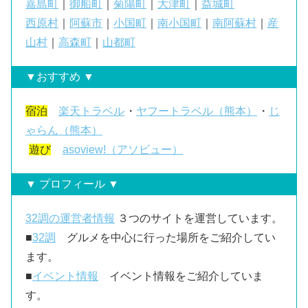
嘉島町
｜
御船町
｜
菊陽町
｜
大津町
｜
益城町
西原村
｜
阿蘇市
｜
小国町
｜
南小国町
｜
南阿蘇村
｜
産
山村
｜
高森町
｜
山都町
▼おすすめ ▼
宿泊
楽天トラベル
・
ヤフートラベル（熊本）
・
じ
ゃらん（熊本）
遊び
asoview!（アソビュー）
▼ プロフィール ▼
32調の運営者情報
３つのサイトを運営しています。
■
32調
グルメを中心に行った場所をご紹介してい
ます。
■
イベント情報
イベント情報をご紹介していま
す。