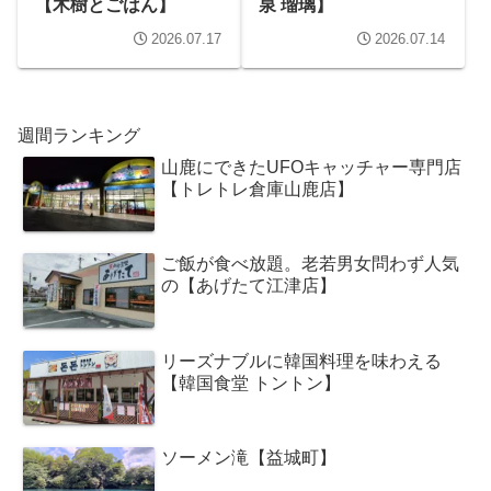
【木樹とごはん】
泉 瑠璃】
2026.07.17
2026.07.14
週間ランキング
山鹿にできたUFOキャッチャー専門店
【トレトレ倉庫山鹿店】
ご飯が食べ放題。老若男女問わず人気
の【あげたて江津店】
リーズナブルに韓国料理を味わえる
【韓国食堂 トントン】
ソーメン滝【益城町】