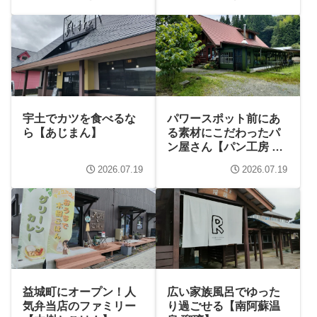
宇土でカツを食べるな
パワースポット前にあ
ら【あじまん】
る素材にこだわったパ
ン屋さん【パン工房 ヤ
マGEN】
2026.07.19
2026.07.19
益城町にオープン！人
広い家族風呂でゆった
気弁当店のファミリー
り過ごせる【南阿蘇温