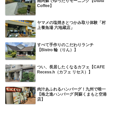
南阿蘇でゆったりモーニング【Ututu
Coffee】
ヤマメの塩焼きとつかみ取り体験「村
上養魚場 六地蔵店」
すべて手作りのこだわりランチ
【Bistro 輪（りん）】
つい、長居したくなるカフェ【CAFE
Recess.h（カフェ リセス）】
肉汁あふれるハンバーグ！九州で唯一
【格之進ハンバーグ 阿蘇くまもと空港
店】