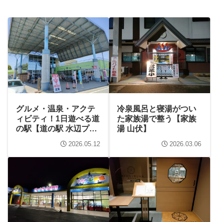
グルメ・温泉・アクテ
冷泉風呂と寝湯がつい
ィビティ！1日遊べる道
た家族湯で整う【家族
の駅【道の駅 水辺プラ
湯 山伏】
ザかもと】
2026.05.12
2026.03.06