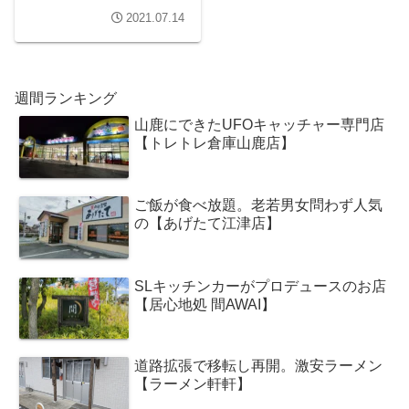
2021.07.14
週間ランキング
山鹿にできたUFOキャッチャー専門店
【トレトレ倉庫山鹿店】
ご飯が食べ放題。老若男女問わず人気
の【あげたて江津店】
SLキッチンカーがプロデュースのお店
【居心地処 間AWAI】
道路拡張で移転し再開。激安ラーメン
【ラーメン軒軒】