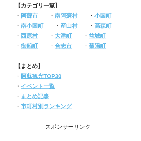
【カテゴリ一覧】
・
阿蘇市
・
南阿蘇村
・
小国町
・
南小国町
・
産山村
・
高森町
・
西原村
・
大津町
・
益城
町
・
御船町
・
合志市
・
菊陽町
【まとめ】
・
阿蘇観光TOP30
・
イベント一覧
・
まとめ記事
・
市町村別ランキング
スポンサーリンク