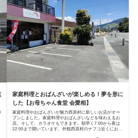
家庭料理とおばんざいが楽しめる！夢を形に
菓
した【お母ちゃん食堂 会愛相】
家庭料理やおばんざいが魅力西原村に新しいお店がオー
ヴ
プンしました。家庭料理やおばんざいなどを味わえるお
店。そして、カラオケもできます。朝早く7:00から夜は
22:00まで開いています。外観西原村のナフコ近くにお店
があります。店内テーブル席が３...