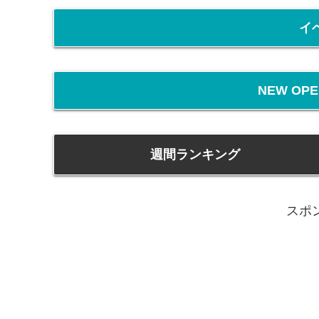
イ
NEW O
週間ランキング
スポ