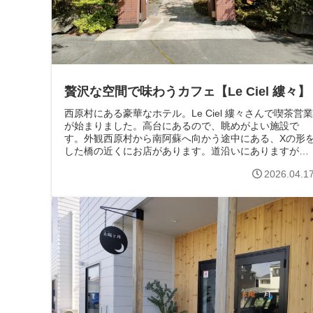
贅沢な空間で味わうカフェ【Le Ciel 縷々】
西原村にある豪華なホテル。Le Ciel 縷々さんで喫茶営業
が始まりました。高台にあるので、眺めがよい施設で
す。外観西原村から南阿蘇へ向かう途中にある、Xの形
した橋の近くにお店があります。道沿いにありますが、
道からは見えません。高台にあり...
2026.04.1