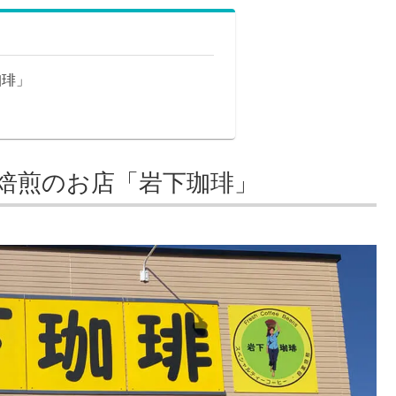
珈琲」
焙煎のお店「岩下珈琲」