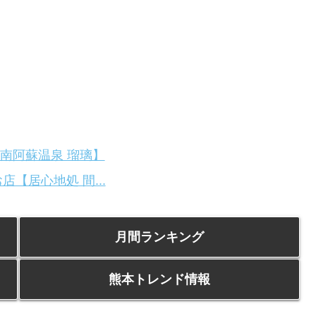
南阿蘇温泉 瑠璃】
【居心地処 間...
月間ランキング
熊本トレンド情報