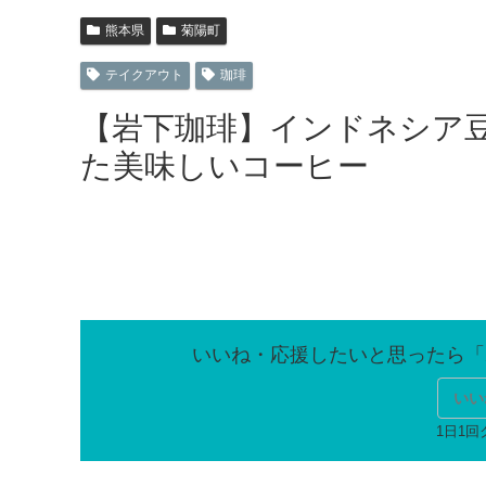
熊本県
菊陽町
テイクアウト
珈琲
【岩下珈琲】インドネシア
た美味しいコーヒー
いい