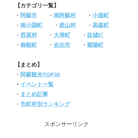
【カテゴリ一覧】
・
阿蘇市
・
南阿蘇村
・
小国町
・
南小国町
・
産山村
・
高森町
・
西原村
・
大津町
・
益城
町
・
御船町
・
合志市
・
菊陽町
【まとめ】
・
阿蘇観光TOP30
・
イベント一覧
・
まとめ記事
・
市町村別ランキング
スポンサーリンク