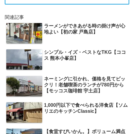
関連記事
ラーメンができあがる時の掛け声が心
地よい【初の家 戸島店】
シンプル・イズ・ベストなTKG【ココ
ス 熊本小峯店】
ネーミングに引かれ、価格を見てビッ
クリ！老舗喫茶のランチが780円から
【モッコス珈琲館 宇土店】
1,000円以下で食べられる洋食店【ソム
リエのキッチンClassic】
【食堂すぴいかん。】ボリューム満点