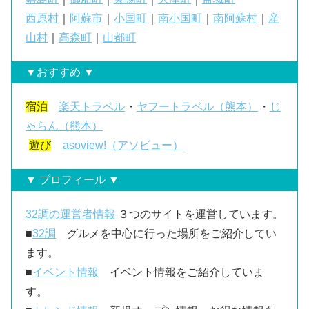
西原村
｜
阿蘇市
｜
小国町
｜
南小国町
｜
南阿蘇村
｜
産
山村
｜
高森町
｜
山都町
▼おすすめ ▼
宿泊
楽天トラベル
・
ヤフートラベル（熊本）
・
じ
ゃらん（熊本）
遊び
asoview!（アソビュー）
▼ プロフィール ▼
32調の運営者情報
３つのサイトを運営しています。
■
32調
グルメを中心に行った場所をご紹介してい
ます。
■
イベント情報
イベント情報をご紹介していま
す。