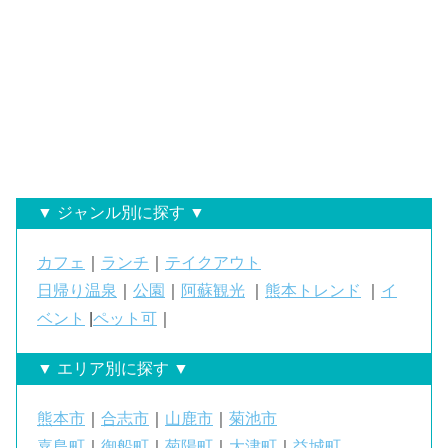
▼ ジャンル別に探す ▼
カフェ
｜
ランチ
｜
テイクアウト
日帰り温泉
｜
公園
｜
阿蘇観光
｜
熊本トレンド
｜
イ
ベント
|
ペット可
｜
▼ エリア別に探す ▼
熊本市
｜
合志市
｜
山鹿市
｜
菊池市
嘉島町
｜
御船町
｜
菊陽町
｜
大津町
｜
益城町