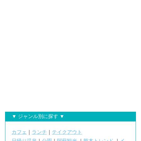
▼ ジャンル別に探す ▼
カフェ
｜
ランチ
｜
テイクアウト
日帰り温泉
｜
公園
｜
阿蘇観光
｜
熊本トレンド
｜
イ