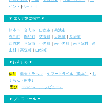
ベント
|
ペット可
｜
▼ エリア別に探す ▼
熊本市
｜
合志市
｜
山鹿市
｜
菊池市
嘉島町
｜
御船町
｜
菊陽町
｜
大津町
｜
益城町
西原村
｜
阿蘇市
｜
小国町
｜
南小国町
｜
南阿蘇村
｜
産
山村
｜
高森町
｜
山都町
▼おすすめ ▼
宿泊
楽天トラベル
・
ヤフートラベル（熊本）
・
じ
ゃらん（熊本）
遊び
asoview!（アソビュー）
▼ プロフィール ▼