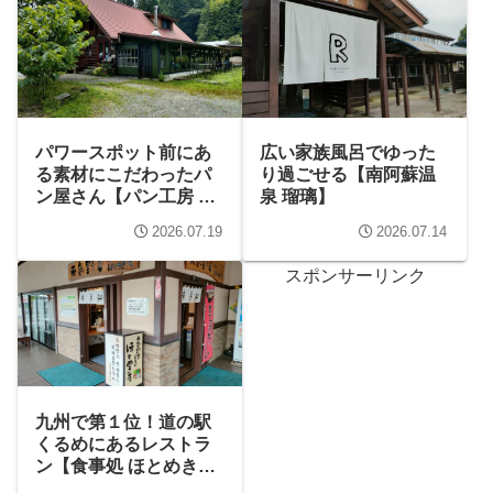
パワースポット前にあ
広い家族風呂でゆった
る素材にこだわったパ
り過ごせる【南阿蘇温
ン屋さん【パン工房 ヤ
泉 瑠璃】
マGEN】
2026.07.19
2026.07.14
スポンサーリンク
九州で第１位！道の駅
くるめにあるレストラ
ン【食事処 ほとめき
庵】