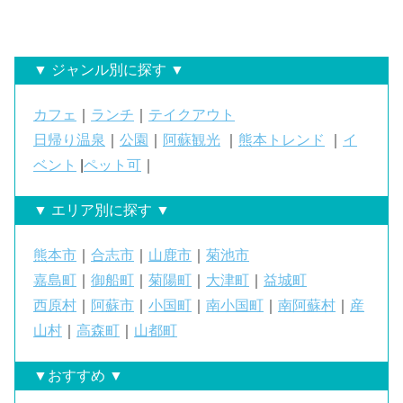
▼ ジャンル別に探す ▼
カフェ
｜
ランチ
｜
テイクアウト
日帰り温泉
｜
公園
｜
阿蘇観光
｜
熊本トレンド
｜
イ
ベント
|
ペット可
｜
▼ エリア別に探す ▼
熊本市
｜
合志市
｜
山鹿市
｜
菊池市
嘉島町
｜
御船町
｜
菊陽町
｜
大津町
｜
益城町
西原村
｜
阿蘇市
｜
小国町
｜
南小国町
｜
南阿蘇村
｜
産
山村
｜
高森町
｜
山都町
▼おすすめ ▼