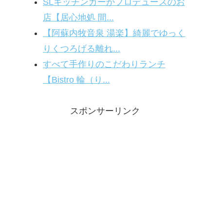
SLキッチンカーがプロデュースのお
店【居心地処 間...
【阿蘇内牧音泉 湯楽】綺麗でゆっく
りくつろげる離れ...
すべて手作りのこだわりランチ
【Bistro 輪（り...
スポンサーリンク