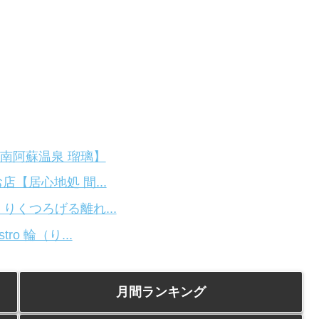
南阿蘇温泉 瑠璃】
【居心地処 間...
りくつろげる離れ...
o 輪（り...
月間ランキング