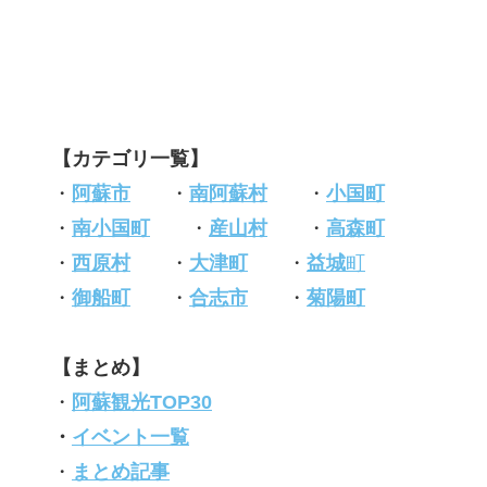
【カテゴリ一覧】
・
阿蘇市
・
南阿蘇村
・
小国町
・
南小国町
・
産山村
・
高森町
・
西原村
・
大津町
・
益城
町
・
御船町
・
合志市
・
菊陽町
【まとめ】
・
阿蘇観光TOP30
・
イベント一覧
・
まとめ記事