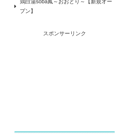
鶏白湯soba鳳～おおとり～【新規オー
プン】
スポンサーリンク