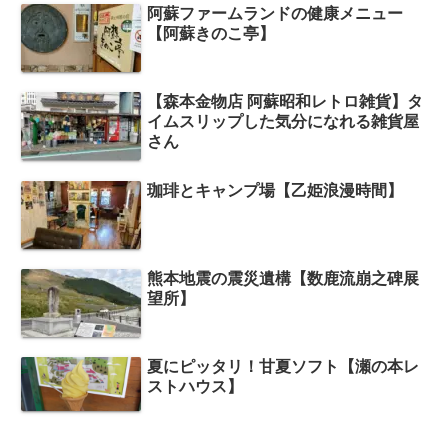
阿蘇ファームランドの健康メニュー
【阿蘇きのこ亭】
【森本金物店 阿蘇昭和レトロ雑貨】タ
イムスリップした気分になれる雑貨屋
さん
珈琲とキャンプ場【乙姫浪漫時間】
熊本地震の震災遺構【数鹿流崩之碑展
望所】
夏にピッタリ！甘夏ソフト【瀬の本レ
ストハウス】