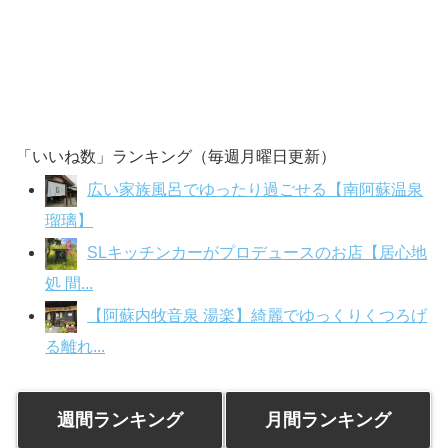
「いいね数」ランキング（毎週月曜日更新）
広い家族風呂でゆったり過ごせる【南阿蘇温泉
瑠璃】
SLキッチンカーがプロデュースのお店【居心地
処 間...
【阿蘇内牧音泉 湯楽】綺麗でゆっくりくつろげ
る離れ...
週間ランキング
月間ランキング