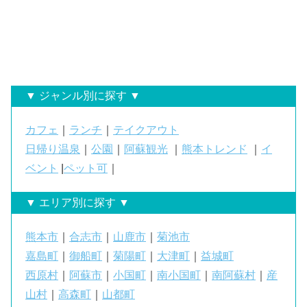
▼ ジャンル別に探す ▼
カフェ
｜
ランチ
｜
テイクアウト
日帰り温泉
｜
公園
｜
阿蘇観光
｜
熊本トレンド
｜
イ
ベント
|
ペット可
｜
▼ エリア別に探す ▼
熊本市
｜
合志市
｜
山鹿市
｜
菊池市
嘉島町
｜
御船町
｜
菊陽町
｜
大津町
｜
益城町
西原村
｜
阿蘇市
｜
小国町
｜
南小国町
｜
南阿蘇村
｜
産
山村
｜
高森町
｜
山都町