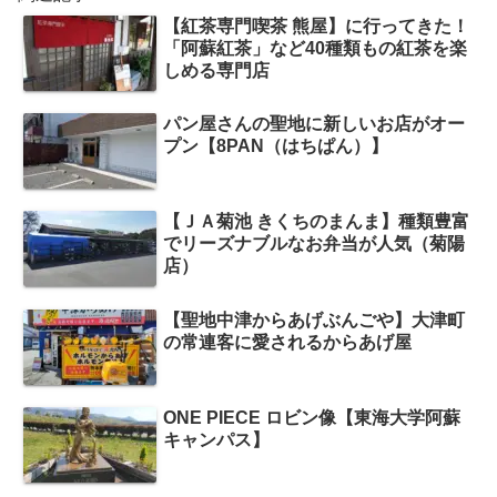
【紅茶専門喫茶 熊屋】に行ってきた！
「阿蘇紅茶」など40種類もの紅茶を楽
しめる専門店
パン屋さんの聖地に新しいお店がオー
プン【8PAN（はちぱん）】
【ＪＡ菊池 きくちのまんま】種類豊富
でリーズナブルなお弁当が人気（菊陽
店）
【聖地中津からあげぶんごや】大津町
の常連客に愛されるからあげ屋
ONE PIECE ロビン像【東海大学阿蘇
キャンパス】