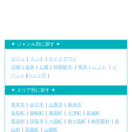
▼ ジャンル別に探す ▼
カフェ
｜
ランチ
｜
テイクアウト
日帰り温泉
｜
公園
｜
阿蘇観光
｜
熊本トレンド
｜
イ
ベント
|
ペット可
｜
▼ エリア別に探す ▼
熊本市
｜
合志市
｜
山鹿市
｜
菊池市
嘉島町
｜
御船町
｜
菊陽町
｜
大津町
｜
益城町
西原村
｜
阿蘇市
｜
小国町
｜
南小国町
｜
南阿蘇村
｜
産
山村
｜
高森町
｜
山都町