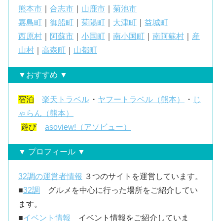
熊本市
｜
合志市
｜
山鹿市
｜
菊池市
嘉島町
｜
御船町
｜
菊陽町
｜
大津町
｜
益城町
西原村
｜
阿蘇市
｜
小国町
｜
南小国町
｜
南阿蘇村
｜
産
山村
｜
高森町
｜
山都町
▼おすすめ ▼
宿泊
楽天トラベル
・
ヤフートラベル（熊本）
・
じ
ゃらん（熊本）
遊び
asoview!（アソビュー）
▼ プロフィール ▼
32調の運営者情報
３つのサイトを運営しています。
■
32調
グルメを中心に行った場所をご紹介してい
ます。
■
イベント情報
イベント情報をご紹介していま