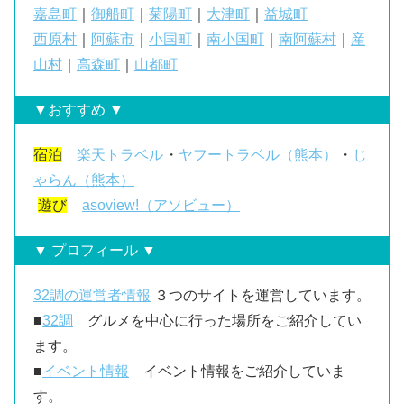
嘉島町
｜
御船町
｜
菊陽町
｜
大津町
｜
益城町
西原村
｜
阿蘇市
｜
小国町
｜
南小国町
｜
南阿蘇村
｜
産
山村
｜
高森町
｜
山都町
▼おすすめ ▼
宿泊
楽天トラベル
・
ヤフートラベル（熊本）
・
じ
ゃらん（熊本）
遊び
asoview!（アソビュー）
▼ プロフィール ▼
32調の運営者情報
３つのサイトを運営しています。
■
32調
グルメを中心に行った場所をご紹介してい
ます。
■
イベント情報
イベント情報をご紹介していま
す。