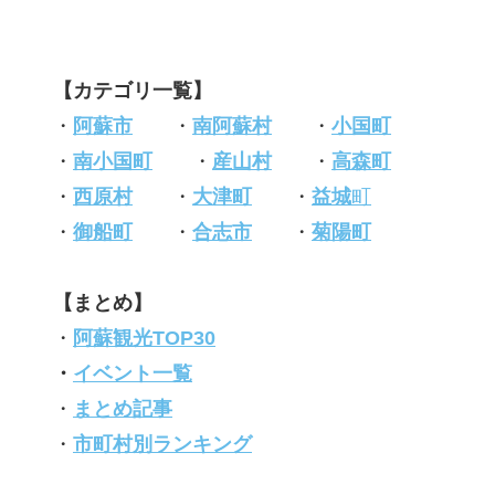
【カテゴリ一覧】
・
阿蘇市
・
南阿蘇村
・
小国町
・
南小国町
・
産山村
・
高森町
・
西原村
・
大津町
・
益城
町
・
御船町
・
合志市
・
菊陽町
【まとめ】
・
阿蘇観光TOP30
・
イベント一覧
・
まとめ記事
・
市町村別ランキング