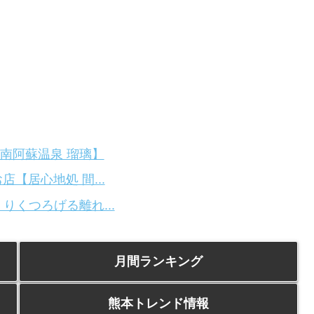
南阿蘇温泉 瑠璃】
【居心地処 間...
りくつろげる離れ...
月間ランキング
熊本トレンド情報