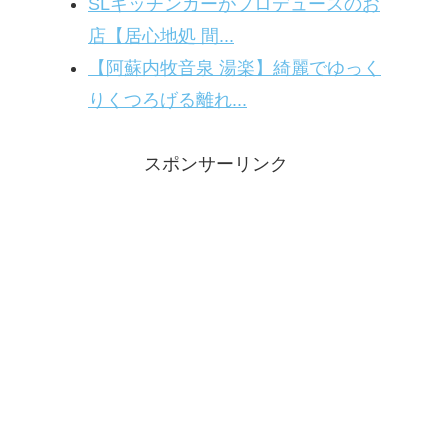
SLキッチンカーがプロデュースのお
店【居心地処 間...
【阿蘇内牧音泉 湯楽】綺麗でゆっく
りくつろげる離れ...
スポンサーリンク