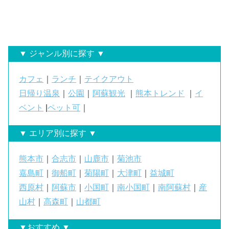
▼ ジャンル別に探す ▼
カフェ
｜
ランチ
｜
テイクアウト
日帰り温泉
｜
公園
｜
阿蘇観光
｜
熊本トレンド
｜
イ
ベント
|
ペット可
｜
▼ エリア別に探す ▼
熊本市
｜
合志市
｜
山鹿市
｜
菊池市
嘉島町
｜
御船町
｜
菊陽町
｜
大津町
｜
益城町
西原村
｜
阿蘇市
｜
小国町
｜
南小国町
｜
南阿蘇村
｜
産
山村
｜
高森町
｜
山都町
▼おすすめ ▼