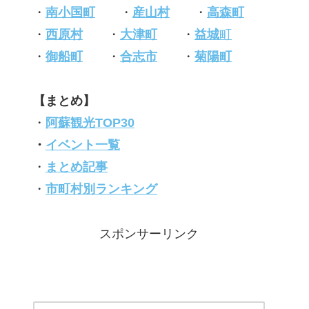
・
南小国町
・
産山村
・
高森町
・
西原村
・
大津町
・
益城
町
・
御船町
・
合志市
・
菊陽町
【まとめ】
・
阿蘇観光TOP30
・
イベント一覧
・
まとめ記事
・
市町村別ランキング
スポンサーリンク