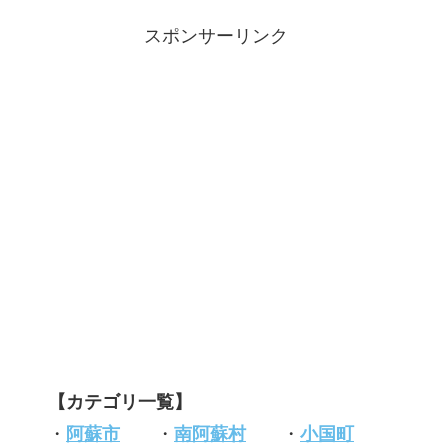
スポンサーリンク
【カテゴリ一覧】
・
阿蘇市
・
南阿蘇村
・
小国町