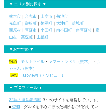
▼ エリア別に探す ▼
熊本市
｜
合志市
｜
山鹿市
｜
菊池市
嘉島町
｜
御船町
｜
菊陽町
｜
大津町
｜
益城町
西原村
｜
阿蘇市
｜
小国町
｜
南小国町
｜
南阿蘇村
｜
産
山村
｜
高森町
｜
山都町
▼おすすめ ▼
宿泊
楽天トラベル
・
ヤフートラベル（熊本）
・
じ
ゃらん（熊本）
遊び
asoview!（アソビュー）
▼ プロフィール ▼
32調の運営者情報
３つのサイトを運営しています。
■
32調
グルメを中心に行った場所をご紹介してい