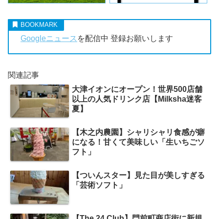
Googleニュース
を配信中 登録お願いします
関連記事
大津イオンにオープン！世界500店舗
以上の人気ドリンク店【Milksha迷客
夏】
【木之内農園】シャリシャリ食感が癖
になる！甘くて美味しい「生いちごソ
フト」
【ついんスター】見た目が美しすぎる
「芸術ソフト」
【The 24 Club】門前町商店街に新規