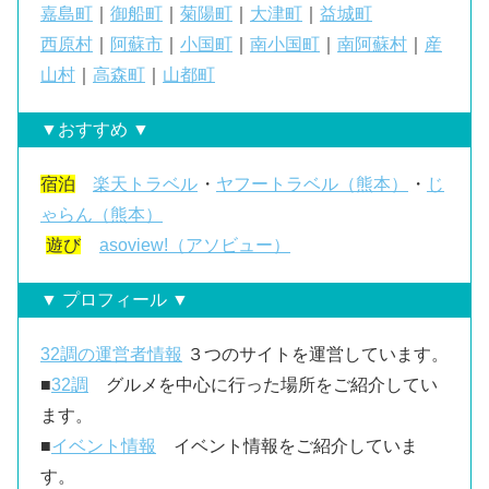
嘉島町
｜
御船町
｜
菊陽町
｜
大津町
｜
益城町
西原村
｜
阿蘇市
｜
小国町
｜
南小国町
｜
南阿蘇村
｜
産
山村
｜
高森町
｜
山都町
▼おすすめ ▼
宿泊
楽天トラベル
・
ヤフートラベル（熊本）
・
じ
ゃらん（熊本）
遊び
asoview!（アソビュー）
▼ プロフィール ▼
32調の運営者情報
３つのサイトを運営しています。
■
32調
グルメを中心に行った場所をご紹介してい
ます。
■
イベント情報
イベント情報をご紹介していま
す。