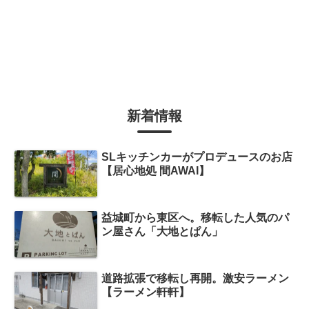
新着情報
SLキッチンカーがプロデュースのお店
【居心地処 間AWAI】
益城町から東区へ。移転した人気のパ
ン屋さん「大地とぱん」
道路拡張で移転し再開。激安ラーメン
【ラーメン軒軒】