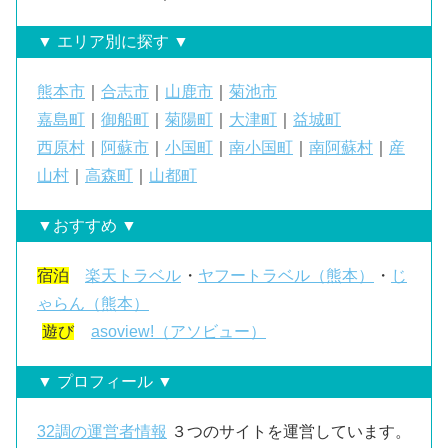
▼ エリア別に探す ▼
熊本市
｜
合志市
｜
山鹿市
｜
菊池市
嘉島町
｜
御船町
｜
菊陽町
｜
大津町
｜
益城町
西原村
｜
阿蘇市
｜
小国町
｜
南小国町
｜
南阿蘇村
｜
産
山村
｜
高森町
｜
山都町
▼おすすめ ▼
宿泊
楽天トラベル
・
ヤフートラベル（熊本）
・
じ
ゃらん（熊本）
遊び
asoview!（アソビュー）
▼ プロフィール ▼
32調の運営者情報
３つのサイトを運営しています。