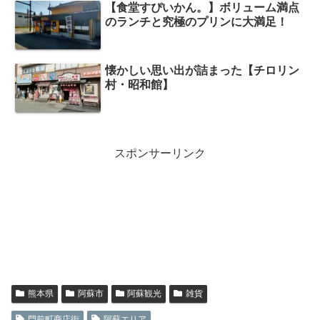
【食堂すぴいかん。】ボリューム満点
のランチと究極のプリンに大満足！
懐かしい思い出が詰まった【チロリン
村・昭和館】
スポンサーリンク
熊本県
阿蘇市
阿蘇観光
雑貨
門前町商店街
阿蘇エリア