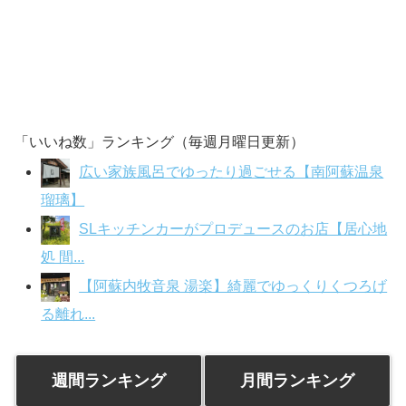
「いいね数」ランキング（毎週月曜日更新）
広い家族風呂でゆったり過ごせる【南阿蘇温泉
瑠璃】
SLキッチンカーがプロデュースのお店【居心地
処 間...
【阿蘇内牧音泉 湯楽】綺麗でゆっくりくつろげ
る離れ...
週間ランキング
月間ランキング