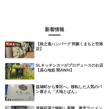
新着情報
【格之進ハンバーグ 阿蘇くまもと空港
店】
SLキッチンカーがプロデュースのお店
【居心地処 間AWAI】
益城町から東区へ。移転した人気のパ
ン屋さん「大地とぱん」
道路拡張で移転し再開。激安ラーメン