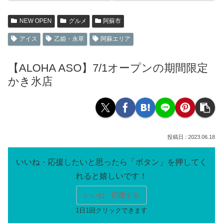
NEW OPEN
グルメ
阿蘇市
アイス
乙姫・永草
阿蘇エリア
【ALOHA ASO】7/1オープンの期間限定
かき氷店
2023.06.18
いいね・応援する