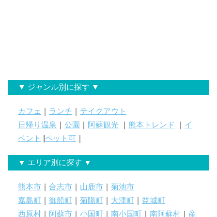
▼ ジャンル別に探す ▼
カフェ
｜
ランチ
｜
テイクアウト
日帰り温泉
｜
公園
｜
阿蘇観光
｜
熊本トレンド
｜
イ
ベント
|
ペット可
｜
▼ エリア別に探す ▼
熊本市
｜
合志市
｜
山鹿市
｜
菊池市
嘉島町
｜
御船町
｜
菊陽町
｜
大津町
｜
益城町
西原村
｜
阿蘇市
｜
小国町
｜
南小国町
｜
南阿蘇村
｜
産