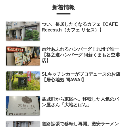
新着情報
つい、長居したくなるカフェ【CAFE
Recess.h（カフェ リセス）】
肉汁あふれるハンバーグ！九州で唯一
【格之進ハンバーグ 阿蘇くまもと空港
店】
SLキッチンカーがプロデュースのお店
【居心地処 間AWAI】
益城町から東区へ。移転した人気のパ
ン屋さん「大地とぱん」
道路拡張で移転し再開。激安ラーメン