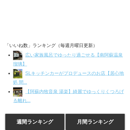
「いいね数」ランキング（毎週月曜日更新）
広い家族風呂でゆったり過ごせる【南阿蘇温泉
瑠璃】
SLキッチンカーがプロデュースのお店【居心地
処 間...
【阿蘇内牧音泉 湯楽】綺麗でゆっくりくつろげ
る離れ...
週間ランキング
月間ランキング