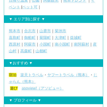
日帰り温泉
｜
公園
｜
阿蘇観光
｜
熊本トレンド
｜
イ
ベント
|
ペット可
｜
▼ エリア別に探す ▼
熊本市
｜
合志市
｜
山鹿市
｜
菊池市
嘉島町
｜
御船町
｜
菊陽町
｜
大津町
｜
益城町
西原村
｜
阿蘇市
｜
小国町
｜
南小国町
｜
南阿蘇村
｜
産
山村
｜
高森町
｜
山都町
▼おすすめ ▼
宿泊
楽天トラベル
・
ヤフートラベル（熊本）
・
じ
ゃらん（熊本）
遊び
asoview!（アソビュー）
▼ プロフィール ▼