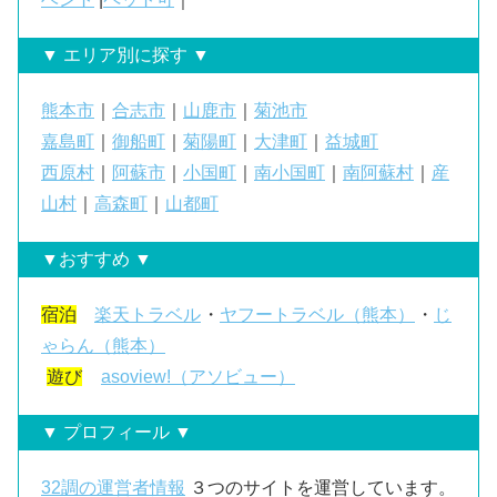
▼ エリア別に探す ▼
熊本市
｜
合志市
｜
山鹿市
｜
菊池市
嘉島町
｜
御船町
｜
菊陽町
｜
大津町
｜
益城町
西原村
｜
阿蘇市
｜
小国町
｜
南小国町
｜
南阿蘇村
｜
産
山村
｜
高森町
｜
山都町
▼おすすめ ▼
宿泊
楽天トラベル
・
ヤフートラベル（熊本）
・
じ
ゃらん（熊本）
遊び
asoview!（アソビュー）
▼ プロフィール ▼
32調の運営者情報
３つのサイトを運営しています。