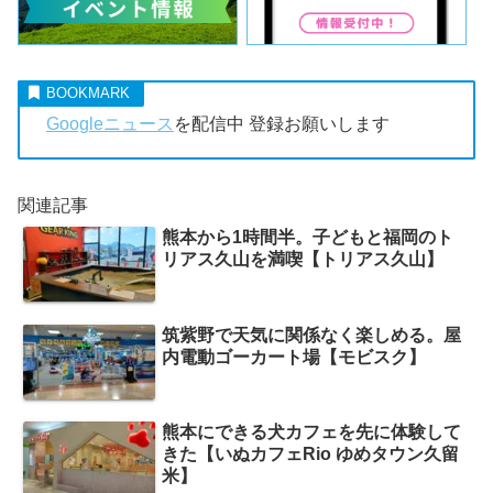
Googleニュース
を配信中 登録お願いします
関連記事
熊本から1時間半。子どもと福岡のト
リアス久山を満喫【トリアス久山】
筑紫野で天気に関係なく楽しめる。屋
内電動ゴーカート場【モビスク】
熊本にできる犬カフェを先に体験して
きた【いぬカフェRio ゆめタウン久留
米】