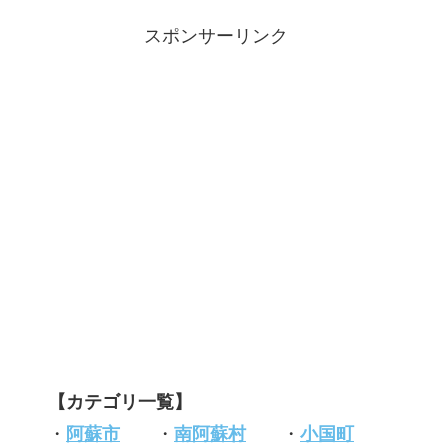
スポンサーリンク
【カテゴリ一覧】
・
阿蘇市
・
南阿蘇村
・
小国町