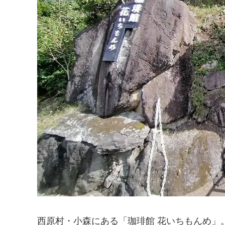
西原村・小森にある「珈琲館 花いちもんめ」