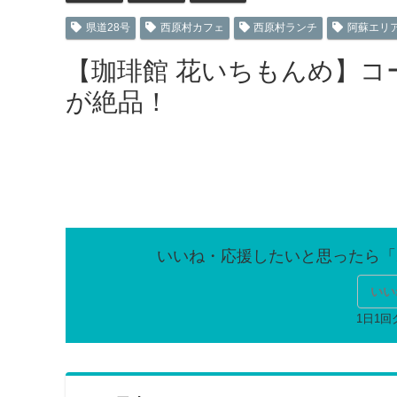
県道28号
西原村カフェ
西原村ランチ
阿蘇エリ
【珈琲館 花いちもんめ】
が絶品！
いい