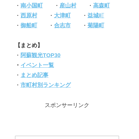
・
南小国町
・
産山村
・
高森町
・
西原村
・
大津町
・
益城
町
・
御船町
・
合志市
・
菊陽町
【まとめ】
・
阿蘇観光TOP30
・
イベント一覧
・
まとめ記事
・
市町村別ランキング
スポンサーリンク