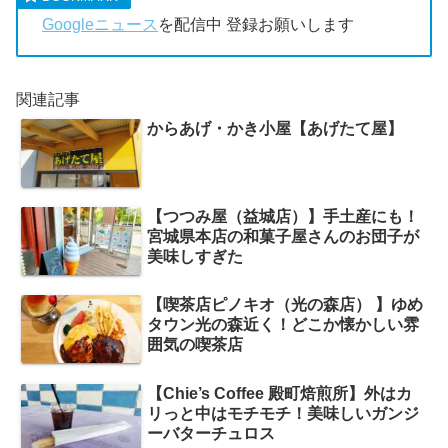
Googleニュース
を配信中 登録お願いします
関連記事
からあげ・かき小屋【あげたて屋】
【つつみ屋（益城店）】手土産にも！
宮城県本店の和菓子屋さんのお団子が
美味しすぎた
【喫茶店ピノキオ（光の森店） 】ゆめ
タウン光の森近く！どこか懐かしい雰
囲気の喫茶店
【Chie’s Coffee 殿町焙煎所】外はカ
リっと中はモチモチ！美味しいガンジ
ーバターチュロス