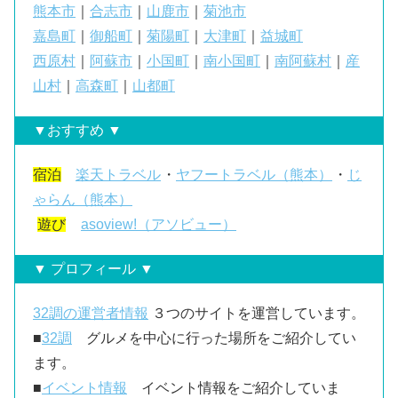
熊本市
｜
合志市
｜
山鹿市
｜
菊池市
嘉島町
｜
御船町
｜
菊陽町
｜
大津町
｜
益城町
西原村
｜
阿蘇市
｜
小国町
｜
南小国町
｜
南阿蘇村
｜
産
山村
｜
高森町
｜
山都町
▼おすすめ ▼
宿泊
楽天トラベル
・
ヤフートラベル（熊本）
・
じ
ゃらん（熊本）
遊び
asoview!（アソビュー）
▼ プロフィール ▼
32調の運営者情報
３つのサイトを運営しています。
■
32調
グルメを中心に行った場所をご紹介してい
ます。
■
イベント情報
イベント情報をご紹介していま