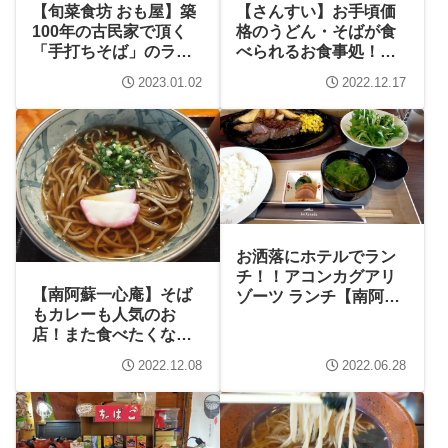
【旬菜食坊 おも屋】築
【さんすい】お手頃価
100年の古民家で頂く
格のうどん・そばが食
「手打ちそば」のラン
べられるお食事処！丼
チ！
ものも人気です
2023.01.02
2022.12.17
お洒落にホテルでラン
チ！！アコンカグアリ
【南阿蘇一心庵】そば
ゾーツ ランチ【南阿蘇
もカレーも人気のお
村】
店！また食べたくなる
味です
2022.12.08
2022.06.28