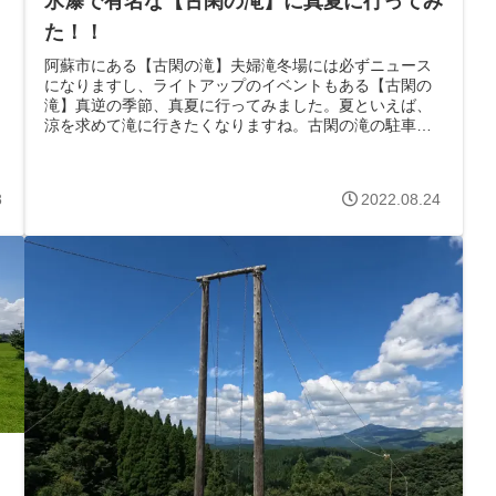
氷瀑で有名な【古閑の滝】に真夏に行ってみ
た！！
阿蘇市にある【古閑の滝】夫婦滝冬場には必ずニュース
になりますし、ライトアップのイベントもある【古閑の
滝】真逆の季節、真夏に行ってみました。夏といえば、
涼を求めて滝に行きたくなりますね。古閑の滝の駐車場
は、300円人が不在の場合は、木箱に入れ...
8
2022.08.24