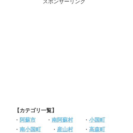
スポンサーリンク
【カテゴリ一覧】
・
阿蘇市
・
南阿蘇村
・
小国町
・
南小国町
・
産山村
・
高森町