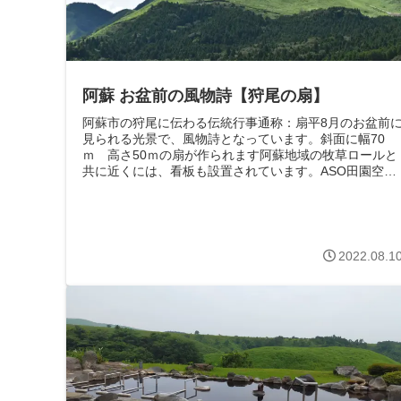
阿蘇 お盆前の風物詩【狩尾の扇】
阿蘇市の狩尾に伝わる伝統行事通称：扇平8月のお盆前
見られる光景で、風物詩となっています。斜面に幅70
ｍ 高さ50ｍの扇が作られます阿蘇地域の牧草ロールと
共に近くには、看板も設置されています。ASO田園空間
博物館83狩尾の扇看板の設置場所か...
2022.08.1