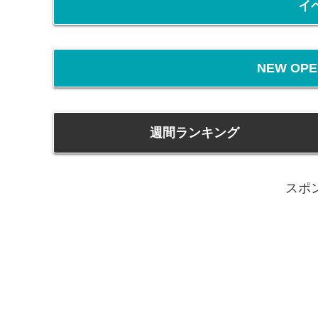
イ
NEW O
週間ランキング
スポ