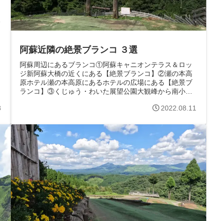
ん
阿蘇近隣の絶景ブランコ ３選
阿蘇周辺にあるブランコ①阿蘇キャニオンテラス＆ロッ
ジ新阿蘇大橋の近くにある【絶景ブランコ】②瀬の本高
原ホテル瀬の本高原にあるホテルの広場にある【絶景ブ
ランコ】③くじゅう・わいた展望公園大観峰から南小国
町へ向かう途中にある【絶景ブランコ】ここ...
8
2022.08.11