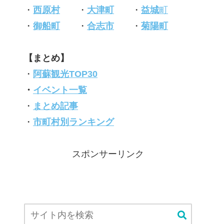
・
西原村
・
大津町
・
益城
町
・
御船町
・
合志市
・
菊陽町
【まとめ】
・
阿蘇観光TOP30
・
イベント一覧
・
まとめ記事
・
市町村別ランキング
スポンサーリンク