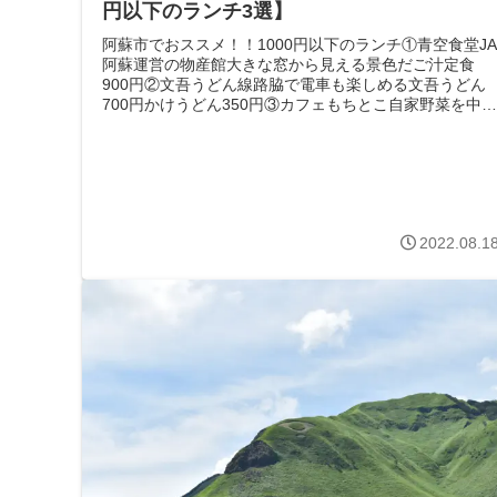
円以下のランチ3選】
阿蘇市でおススメ！！1000円以下のランチ①青空食堂JA
阿蘇運営の物産館大きな窓から見える景色だご汁定食
900円②文吾うどん線路脇で電車も楽しめる文吾うど
700円かけうどん350円③カフェもちとこ自家野菜を中心
にしたランチもちろこラン...
2022.08.1